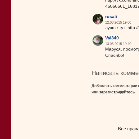
http://vk.com/lan
45066561_1681
rosali
12.03.2015 19:00
лучше тут: http
Val340
13.03.2015 19:40
Маруся, посмот
Спасибо!
Написать комме
Добавлять комментарии 
или
зарегистрируйтесь
.
Все прав