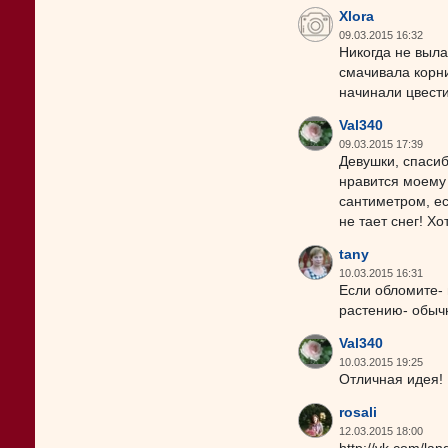
Xlora
09.03.2015 16:32
Никогда не выл
смачивала корни
начинали цвест
Val340
09.03.2015 17:39
Девушки, спасиб
нравится моему 
сантиметром, ес
не тает снег! Х
tany
10.03.2015 16:31
Если обломите- 
растению- обычн
Val340
10.03.2015 19:25
Отличная идея! 
rosali
12.03.2015 18:00