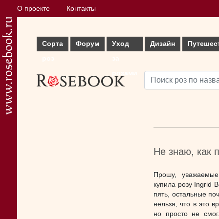
О проекте
Контакты
Сорта
Форум
Уход
Дизайн
Путешес
роз
за
розами
Не знаю, как 
Прошу, уважаемые
купила розу Ingrid
пять, остальные поч
нельзя, что в это 
но просто не смог