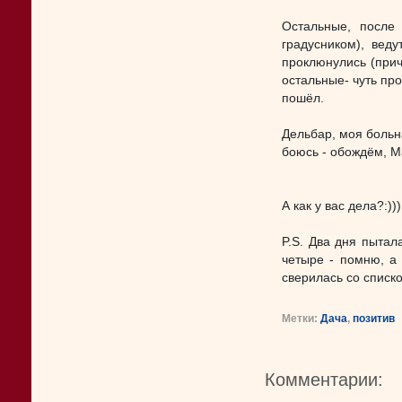
Остальные, после
градусником), веду
проклюнулись (прич
остальные- чуть про
пошёл.
Дельбар, моя больна
боюсь - обождём, М
А как у вас дела?:)))
P.S. Два дня пытал
четыре - помню, а 
сверилась со списк
Метки:
Дача
,
позитив
Комментарии: