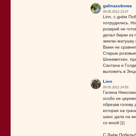
galinazubowa
09.05.2012 13:47
Linn, с днём По
потрудились. Но
розарий не гото
делал бирки из 
землю-матушку н
Вами не сравнить
Старые розовые
Шнеевитхен, при
Сантана и Голде
выложить в Энц
Linn
09.05.2012 14:55
Галина Николаев
особо не церем
обрезав голову 
которая на гран
шанс дала на жи
со мной:)))
С Днём Победы!