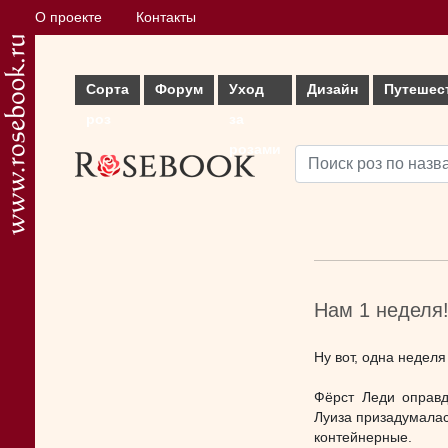
О проекте
Контакты
Сорта
Форум
Уход
Дизайн
Путешес
роз
за
розами
Нам 1 неделя!
Ну вот, одна неделя
Фёрст Леди оправд
Луиза призадумалас
контейнерные.