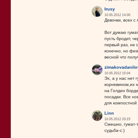
Irusy
10.05.2012 14:00
Девочки, всех с
Вот думаю гумат
пусть бродит, ч
первый раз, не 
конечно, но физ
весной что полу
zimakovadanilo
10.05.2012 15:04
Эх, а у нас нет
корневином,их н
на Голден борде
посадки. Все хо
для компостной 
Linn
10.05.2012 20:23
Смешно, гумат-т
судьба-с:)