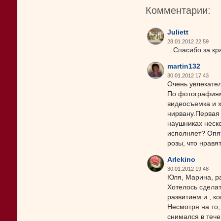
Комментарии:
Juliett
28.01.2012 22:59
...Спасибо за кра
martin132
30.01.2012 17:43
Очень увлекател
По фотографиям
видеосъемка и 
нирвану.Первая
наушниках неско
исполняет? Опя
розы, что нравя
Arlekino
30.01.2012 19:48
Юля, Марина, ра
Хотелось сдела
развитием и , к
Несмотря на то,
снимался в тече