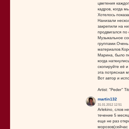
цветения каждо
кадров, когда м
Хотелось показа
Нанизали нескол
закрепили на ни
продвигался по 
Музыкальное со
группами.Очень
материалов.Кор
Марина, было п
когда наткнулис
cкопируйте её и
эта потрясная м
Вот автор и исп
Artist: "Peder" T
martin132
31.01.2012 12:51
Arlekino, слов 
течение 5 месяц
еще не раз откр
морозов(сейчас 