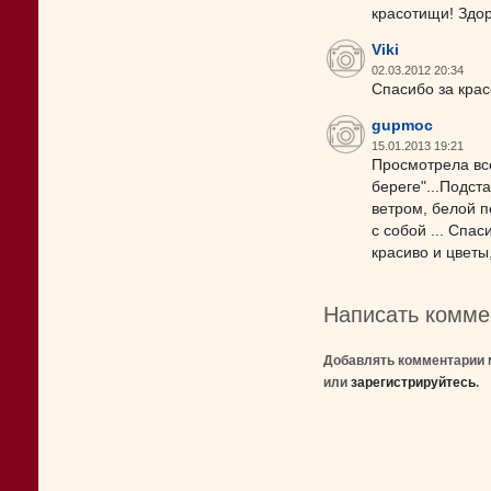
красотищи! Здор
Viki
02.03.2012 20:34
Спасибо за крас
gupmoc
15.01.2013 19:21
Просмотрела вс
береге"...Подс
ветром, белой п
с собой ... Спа
красиво и цветы
Написать комме
Добавлять комментарии 
или
зарегистрируйтесь
.