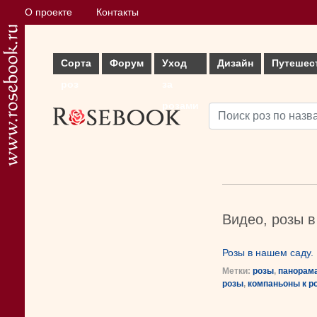
О проекте
Контакты
Сорта
Форум
Уход
Дизайн
Путешес
роз
за
розами
Видео, розы в
Розы в нашем саду.
Метки:
розы
,
панорам
розы
,
компаньоны к р