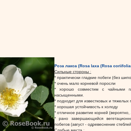
Роза лакса (Rosa laxa (Rosa coriifolia 
Сильные стороны :
* практически гладкие побеги (без шипо
* очень мало корневой поросли
* хорошо совместим с чайными ги
насыщенными.
* подходит для известковых и тяжелых 
* хорошая устойчивость к холоду
* отличное развитие корней (вероятно,
* рано завершающийся вегетационн
побегов (август - одревеснение стеблей
Слабые места :