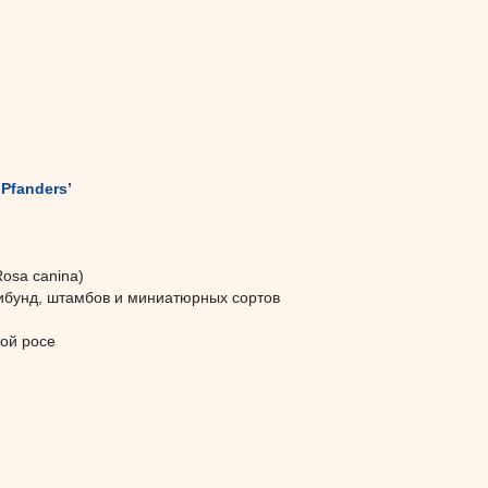
Pfanders’
Rosa canina)
рибунд, штамбов и миниатюрных сортов
той росе