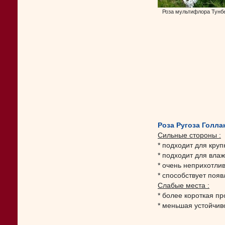
Роза мультифлора Тунберг
Роза Ругоза Голла
Сильные стороны :
* подходит для кру
* подходит для влаж
* очень неприхотли
* способствует появ
Слабые места :
* более короткая п
* меньшая устойчиво