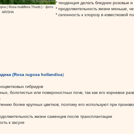
* тенденция делать бледнее розовые 
а ( Rosa multiflora Thunb.) - фото
* продолжительность жизни меньше, че
ARISHA
* склонность к хлорозу в известковой п
ндика (Rosa rugosa hollandica
)
пноцветковых гибридов
ных, болотистых или поверхностных почв, так как его корневое ра
в
лению более крупных цветков, поэтому его используют при произво
родолжительность жизни саженцев после трансплантации
сть к засухе