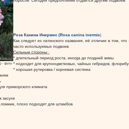
поросли. Сегодня предпочтение отдаётся другим подвоям.
Роза Канина Инермис (Rosa canina inermis
)
Как следует из латинского названия, её отличие в том, что
часто используемых подвоев.
Сильные стороны :
* длительный период роста, иногда до поздней зимы
) - фото
* подходит для крупноцветковых, чайных гибридов, флорибу
* хорошая рутировка / корневая система
езням
ь
для приморского климата
к засухе
м ломкие, плохо подходят для штамбов.