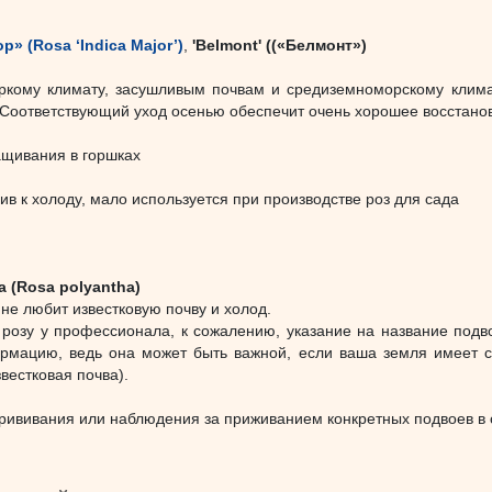
» (Rosa ‘Indica Major’)
,
'Belmont' ((«Белмонт»)
ркому климату, засушливым почвам и средиземноморскому климат
 Соответствующий уход осенью обеспечит очень хорошее восстанов
ащивания в горшках
ив к холоду, мало используется при производстве роз для сада
а (Rosa polyantha)
 не любит известковую почву и холод.
 розу у профессионала, к сожалению, указание на название подв
ормацию, ведь она может быть важной, если ваша земля имеет с
вестковая почва).
прививания или наблюдения за приживанием конкретных подвоев в 