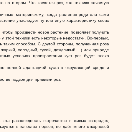
о на втором. Что касается роз, эта техника зачастую
тичные материнскому, когда растения-родители сами
астение унаследует ту или иную характеристику своих
, чтобы произвести новое растение, позволяет получить
у этой техники есть некоторые недостатки. Во-первых,
ь таким способом. С другой стороны, полученная роза
жаркий, холодный, сухой, дождливый ...) или природе
ятных условиях произрастания куст роз будет плохо
нно полной адаптацией куста к окружающей среде и
естве подвоя для прививки роз.
эта разновидность встречается в живых изгородях,
зуется в качестве подвоя, но даёт много откорневой