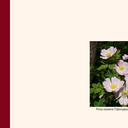
Роза канина Пфендера 