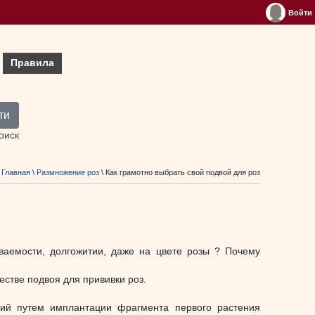
Войти
Правила
ти
оиск
Главная
\
Размножение роз
\ Как грамотно выбрать свой подвой для роз
ваемости, долгожитии, даже на цвете розы ? Почему
естве подвоя для прививки роз.
ний путем имплантации фрагмента первого растения