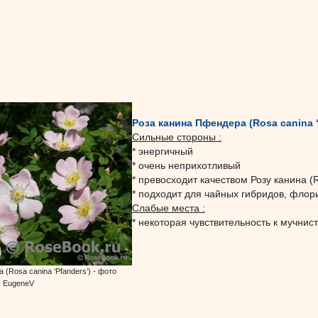
Роза канина Пфендера (Rosa canina ‘
Сильные стороны :
* энергичный
* очень неприхотливый
* превоcxодит качеством Розу канина (
* подходит для чайных гибридов, фло
Слабые места :
* некоторая чувствительность к мучнис
(Rosa canina ‘Pfanders’) - фото
EugeneV