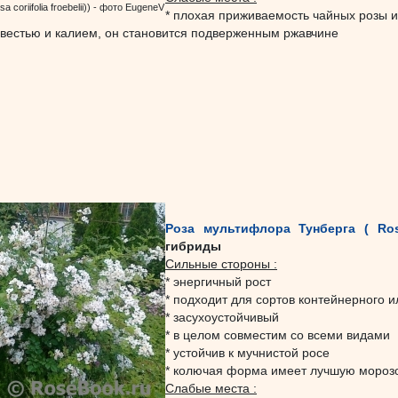
 coriifolia froebelii)) - фото EugeneV
* плохая приживаемость чайных розы и
известью и калием, он становится подверженным ржавчине
Роза мультифлора Тунберга ( Rosa
гибриды
Сильные стороны :
* энергичный рост
* подходит для сортов контейнерного 
* засухоустойчивый
* в целом совместим со всеми видами
* устойчив к мучнистой росе
* колючая форма имеет лучшую морозо
Слабые места :