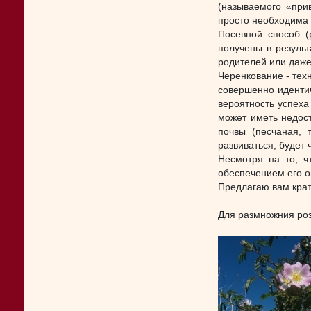
(называемого «прив
просто необходима
Посевной способ (
получены в результ
родителей или даже
Черенкование - техн
совершенно идентич
вероятность успеха
может иметь недост
почвы (песчаная, 
развиваться, будет 
Несмотря на то, ч
обеспечением его о
Предлагаю вам крат
Для размножния роз