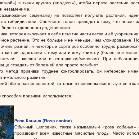
ивкой») в ткани другого («подвоя»), чтобы первое растение росл
 и незаменима.
размножение семенами) не позволяет получить растения, иден
ате гибридизации. Сложность генов приведет к тому, что новое р
 более отдаленного родственника.
ика, которая включает в себя изъятие части ветви и её укоренение
ное растение. Это не больше и не меньше, чем клонирование. Но 
 очень разная, и некоторые сорта роз особенно трудно размножит
атки при адаптации к тому или иному климату (более или менее 
тяжелая , кислая или известняковая/меловая). При неблагопри
чaще страдать от болезней или просто погибнет.
то метод прививки труднее контролировать, он интересен име
птимального развития.
кий обзор разновидностей, которые в основном используются в кач
 способом прививки используются :
Роза Канина (Rosa canina
)
Обычный шиповник, также называемый «роза собачья» - 
производит всем известные мясистые плоды. Часто исполь