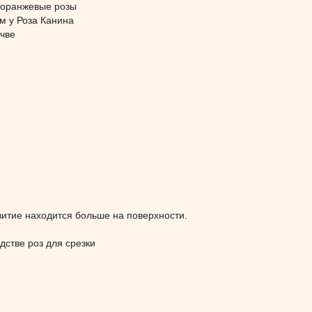
и оранжевые розы
м у Роза Канина
очве
звитие находится больше на поверхности.
дстве роз для срезки