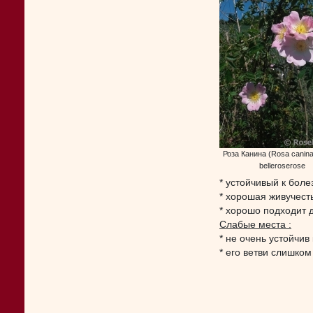
Роза Канина (Rosa canina
belleroserose
* устойчивый к бол
* хорошая живучест
* хорошо подходит 
Слабые места :
* не очень устойчив 
* его ветви слишко