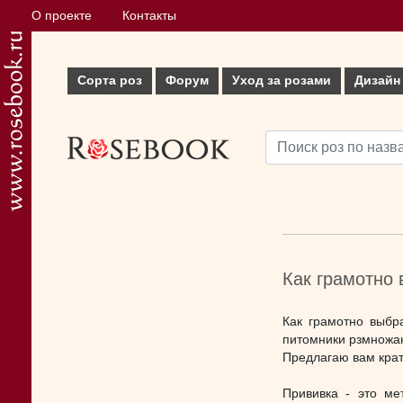
О проекте
Контакты
Сорта роз
Форум
Уход за розами
Дизайн
Как грамотно 
Как грамотно выбр
питомники рзмножаю
Предлагаю вам крат
Прививка - это ме