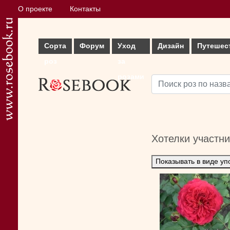
О проекте
Контакты
Сорта
Форум
Уход
Дизайн
Путешес
роз
за
розами
Хотелки участн
Показывать в виде уп