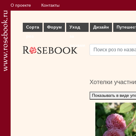
О проекте
Контакты
Сорта
Форум
Уход
Дизайн
Путешес
роз
за
розами
Хотелки участн
Показывать в виде уп