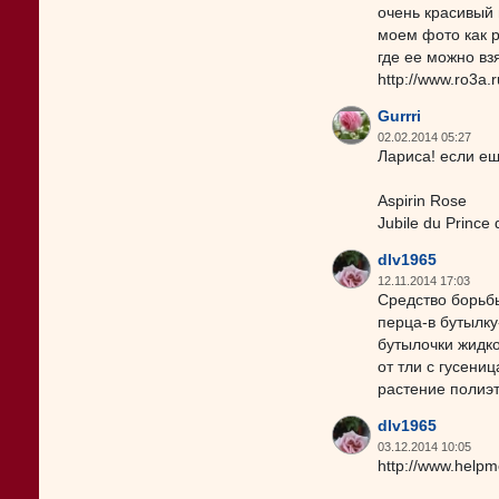
очень красивый 
моем фото как ра
где ее можно взя
http://www.ro3a.
Gurrri
02.02.2014 05:27
Лариса! если ещ
Aspirin Rose
Jubile du Prince
dlv1965
12.11.2014 17:03
Средство борьбы
перца-в бутылку
бутылочки жидко
от тли с гусени
растение полиэт
dlv1965
03.12.2014 10:05
http://www.helpm