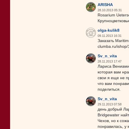
ARISHA
28.10.2013 05:31
Rosarium Ueters
Крупноцветковы
olga-kulik8
09.11.2013 16:31
Заказать Maritim
clumba.ru/ishop/
Sv_n_vita
28.11.2013 17:47
Лариса Вениамин
которая вам нра
свои я еще не п
что вам понрави
поделиться.
Sv_n_vita
29.11.2013 07:58
день добрый Ла
Bridgewater най
Чехов, но к сож
понравилась, у 