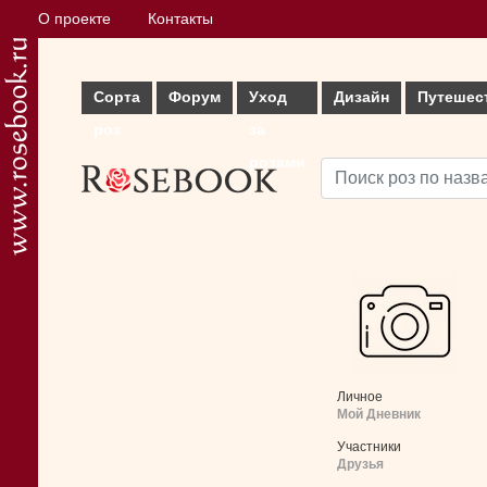
О проекте
Контакты
Сорта
Форум
Уход
Дизайн
Путешес
роз
за
розами
Личное
Мой Дневник
Участники
Друзья