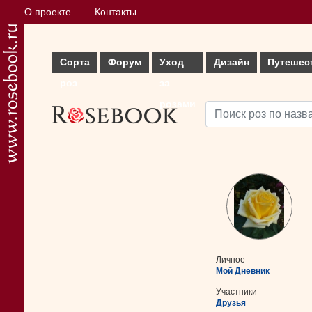
О проекте
Контакты
Сорта
Форум
Уход
Дизайн
Путешес
роз
за
розами
Личное
Мой Дневник
Участники
Друзья