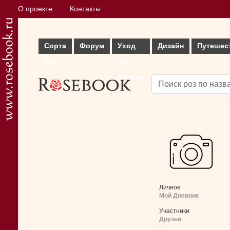
О проекте
Контакты
Сорта
Форум
Уход
Дизайн
Путешес
роз
за
розами
Личное
Мой Дневник
Участники
Друзья