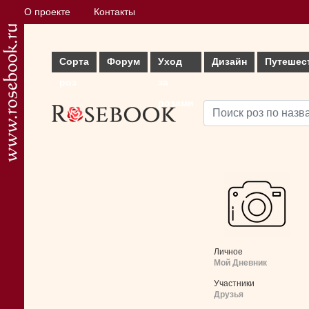
О проекте
Контакты
Сорта
Форум
Уход
Дизайн
Путешес
роз
за
розами
Личное
Мой Дневник
Участники
Друзья