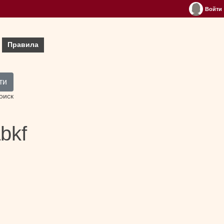
Войти
Правила
ти
оиск
bkf