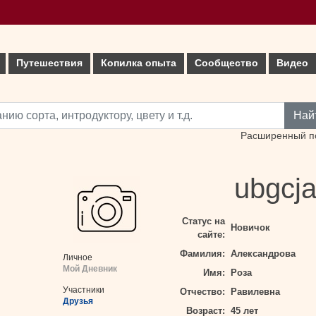
Путешествия
Копилка опыта
Сообщество
Видео
Най
Расширенный п
ubgcja
Статус на
Новичок
сайте:
Фамилия:
Александрова
Личное
Мой Дневник
Имя:
Роза
Участники
Отчество:
Равилевна
Друзья
Возраст:
45 лет