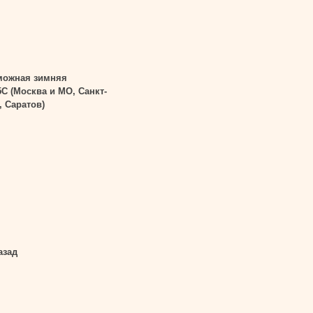
можная зимняя
5С (Москва и МО, Санкт-
, Саратов)
азад