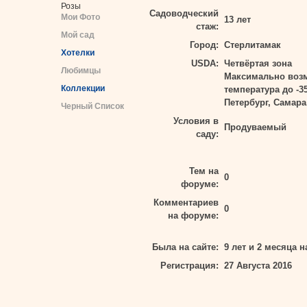
Розы
Садоводческий
Мои Фото
13 лет
стаж:
Мой сад
Город:
Стерлитамак
Хотелки
USDA:
Четвёртая зона
Любимцы
Максимально воз
Коллекции
температура до -3
Петербург, Самара
Черный Список
Условия в
Продуваемый
саду:
Тем на
0
форуме:
Комментариев
0
на форуме:
Была на сайте:
9 лет и 2 месяца н
Регистрация:
27 Августа 2016