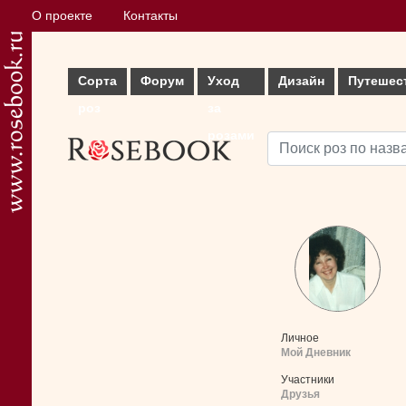
О проекте
Контакты
Сорта
Форум
Уход
Дизайн
Путешес
роз
за
розами
Личное
Мой Дневник
Участники
Друзья