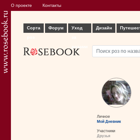
О проекте
Контакты
Сорта
Форум
Уход
Дизайн
Путешес
роз
за
розами
Личное
Мой Дневник
Участники
Друзья