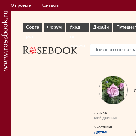
О проекте
Контакты
Сорта
Форум
Уход
Дизайн
Путешес
роз
за
розами
С
Личное
Мой Дневник
Участники
Друзья