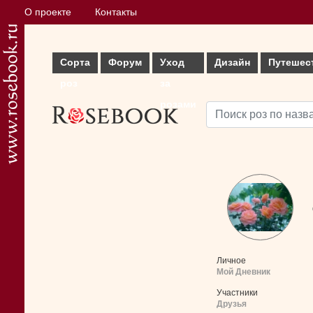
О проекте
Контакты
Сорта
Форум
Уход
Дизайн
Путешес
роз
за
розами
Личное
Мой Дневник
Участники
Друзья