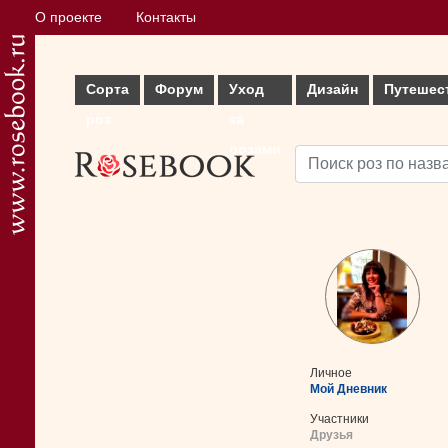
О проекте
Контакты
Сорта
Форум
Уход
Дизайн
Путешес
роз
за
розами
Личное
Мой Дневник
Участники
Друзья