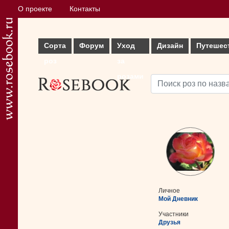
О проекте
Контакты
Сорта
Форум
Уход
Дизайн
Путешес
роз
за
розами
Личное
Мой Дневник
Участники
Друзья