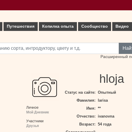
Путешествия
Копилка опыта
Сообщество
Видео
Най
Расширенный п
hloja
Статус на сайте:
Опытный
Фамилия:
larisa
Личное
Имя:
**
Мой Дневник
Отчество:
ivanovna
Участники
Возраст:
54 года
Друзья