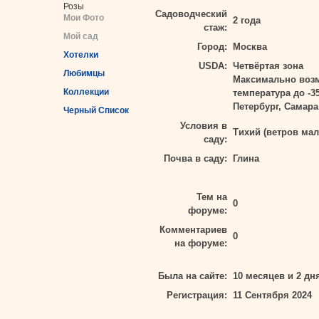
Розы
Садоводческий
Мои Фото
2 года
стаж:
Мой сад
Город:
Москва
Хотелки
USDA:
Четвёртая зона
Любимцы
Максимально воз
Коллекции
температура до -3
Петербург, Самара
Черный Список
Условия в
Тихий (ветров мал
саду:
Почва в саду:
Глина
Тем на
0
форуме:
Комментариев
0
на форуме:
Была на сайте:
10 месяцев и 2 дн
Регистрация:
11 Сентября 2024