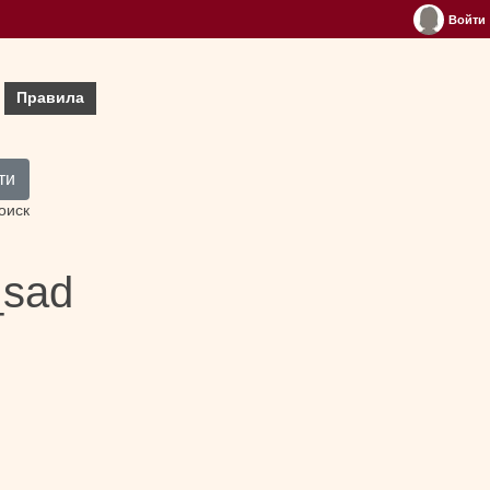
Войти
Правила
ти
оиск
_sad