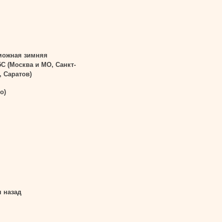
можная зимняя
5С (Москва и МО, Санкт-
, Саратов)
о)
я назад