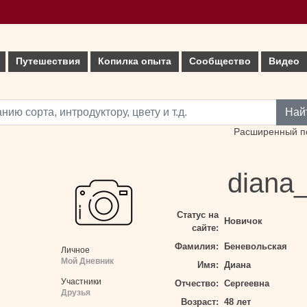
Путешествия
Копилка опыта
Сообщество
Видео
Най
Расширенный п
diana
Статус на
Новичок
сайте:
Фамилия:
Беневольская
Личное
Мой Дневник
Имя:
Диана
Участники
Отчество:
Сергеевна
Друзья
Возраст:
48 лет