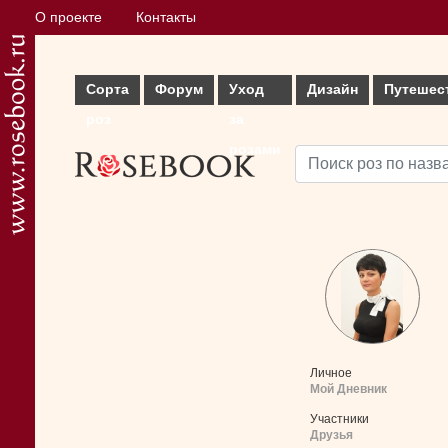
О проекте
Контакты
Сорта
Форум
Уход
Дизайн
Путешес
роз
за
розами
Личное
Мой Дневник
Участники
Друзья