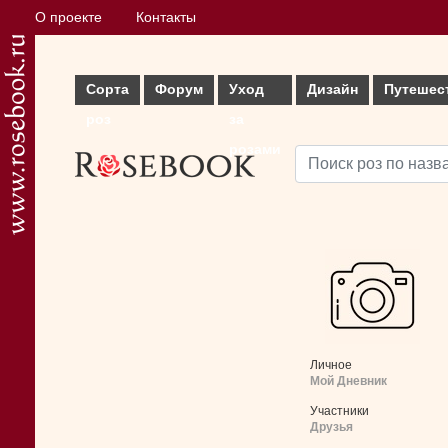
О проекте
Контакты
Сорта
Форум
Уход
Дизайн
Путешес
роз
за
розами
Личное
Мой Дневник
Участники
Друзья