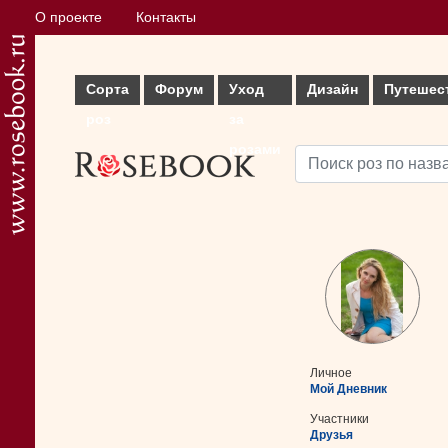
О проекте
Контакты
Сорта
Форум
Уход
Дизайн
Путешес
роз
за
розами
Личное
Мой Дневник
Участники
Друзья