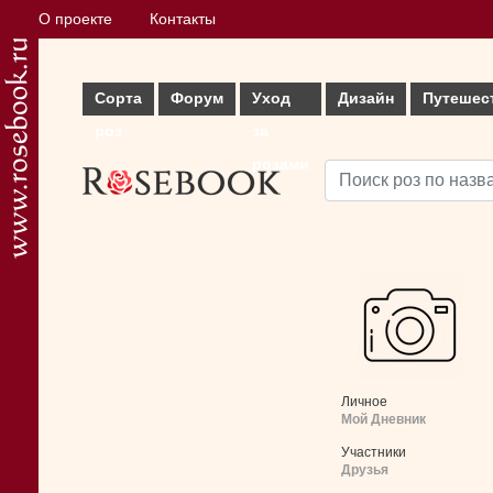
О проекте
Контакты
Сорта
Форум
Уход
Дизайн
Путешес
роз
за
розами
Личное
Мой Дневник
Участники
Друзья