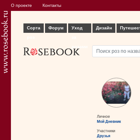
О проекте
Контакты
Сорта
Форум
Уход
Дизайн
Путешес
роз
за
розами
Личное
Мой Дневник
Участники
Друзья