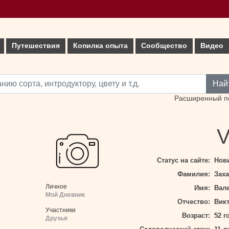
Путешествия
Копилка опыта
Сообщество
Видео
Най
Расширенный п
V
Статус на сайте:
Нов
Фамилия:
Зах
Личное
Имя:
Вал
Мой Дневник
Отчество:
Вик
Участники
Возраст:
52 г
Друзья