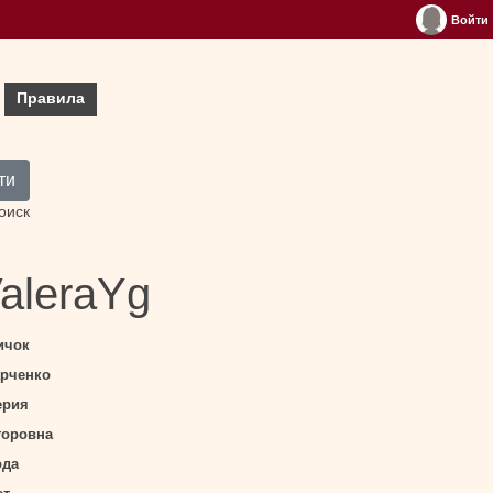
Войти
Правила
ти
оиск
aleraYg
ичок
арченко
ерия
торовна
ода