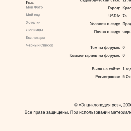
Садоводческий стаж:
11 л
Розы
Мои Фото
Город:
Кра
Мой сад
USDA:
7а
Хотелки
Условия в саду:
Про
Любимцы
Почва в саду:
чер
Коллекции
Черный Список
Тем на форуме:
0
Комментариев на форуме:
0
Была на сайте:
1 го
Регистрация:
5 Ок
«Энциклопедия роз»
©
, 200
Все права защищены. При использовании материало