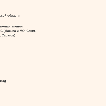
ской области
можная зимняя
5С (Москва и МО, Санкт-
, Саратов)
азад