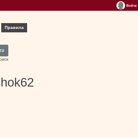
Войти
Правила
ти
оиск
chok62