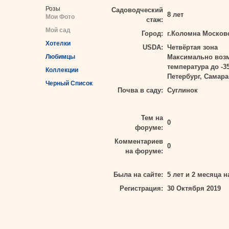
Розы
Садоводческий
8 лет
Мои Фото
стаж:
Мой сад
Город:
г.Коломна Москов
Хотелки
USDA:
Четвёртая зона
Любимцы
Максимально воз
температура до -3
Коллекции
Петербург, Самара
Черный Список
Почва в саду:
Суглинок
Тем на
0
форуме:
Комментариев
0
на форуме:
Была на сайте:
5 лет и 2 месяца н
Регистрация:
30 Октября 2019