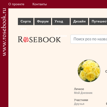
О проекте
Контакты
Сорта
Форум
Уход
Дизайн
Путешес
роз
за
розами
С
Личное
Мой Дневник
Участники
Друзья