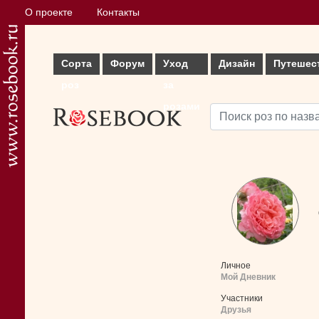
О проекте
Контакты
Сорта
Форум
Уход
Дизайн
Путешес
роз
за
розами
Личное
Мой Дневник
Участники
Друзья