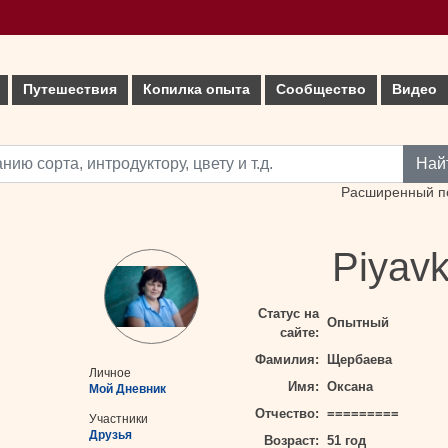
Путешествия
Копилка опыта
Сообщество
Видео
Най
Расширенный п
Piyav
Статус на
Опытный
сайте:
Фамилия:
Щербаева
Личное
Имя:
Оксана
Мой Дневник
Отчество:
=========
Участники
Друзья
Возраст:
51 год