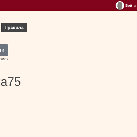
Войти
Правила
ти
оиск
ka75