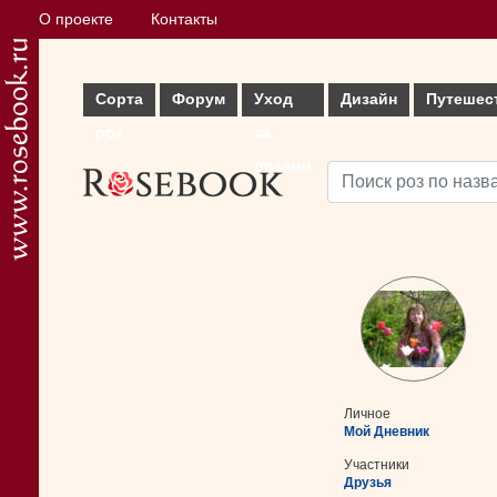
О проекте
Контакты
Сорта
Форум
Уход
Дизайн
Путешес
роз
за
розами
Личное
Мой Дневник
Участники
Друзья