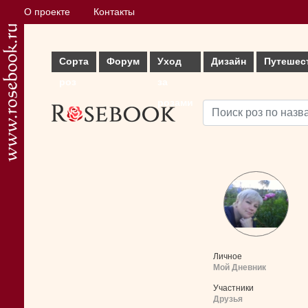
О проекте
Контакты
Сорта
Форум
Уход
Дизайн
Путешес
роз
за
розами
Личное
Мой Дневник
Участники
Друзья