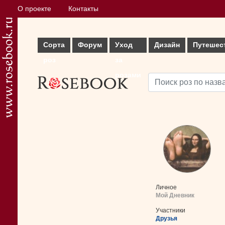
О проекте
Контакты
Сорта
Форум
Уход
Дизайн
Путешес
роз
за
розами
Личное
Мой Дневник
Участники
Друзья