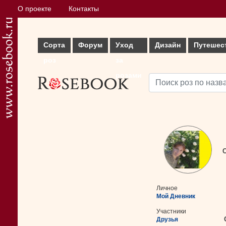
О проекте
Контакты
Сорта
Форум
Уход
Дизайн
Путешес
роз
за
розами
С
Личное
Мой Дневник
Участники
Друзья