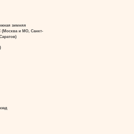
ожная зимняя
С (Москва и МО, Санкт-
 Саратов)
)
азад