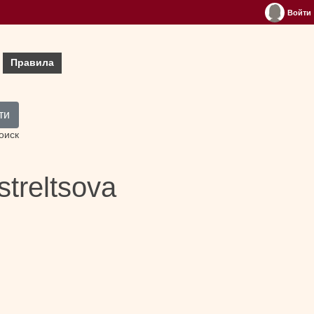
Войти
Правила
ти
оиск
streltsova