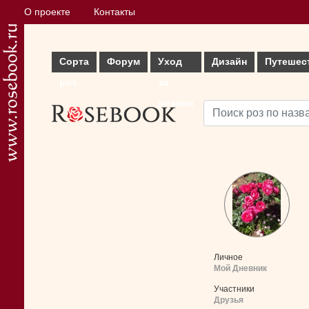
О проекте
Контакты
Сорта
Форум
Уход
Дизайн
Путешес
роз
за
розами
Личное
Мой Дневник
Участники
Друзья