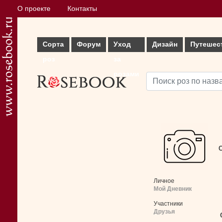
О проекте
Контакты
Сорта
Форум
Уход
Дизайн
Путешес
роз
за
розами
С
Личное
Мой Дневник
Участники
Друзья