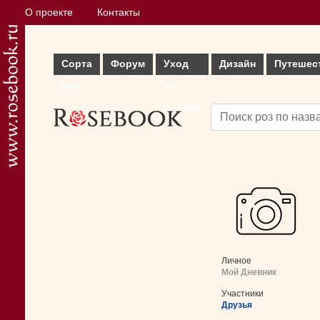
О проекте
Контакты
Сорта
Форум
Уход
Дизайн
Путешес
роз
за
розами
Личное
Мой Дневник
Участники
Друзья