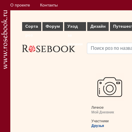
О проекте
Контакты
Сорта
Форум
Уход
Дизайн
Путешес
роз
за
розами
Личное
Мой Дневник
Участники
Друзья