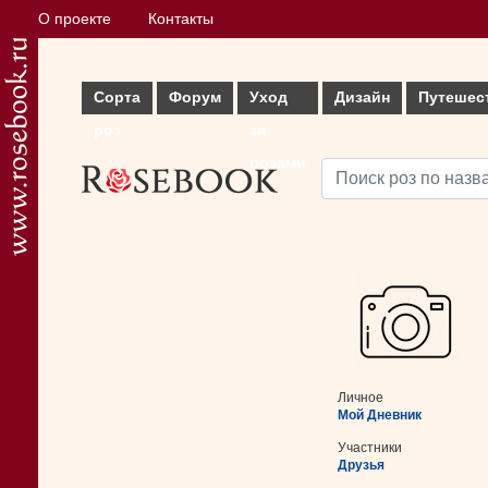
О проекте
Контакты
Сорта
Форум
Уход
Дизайн
Путешес
роз
за
розами
Личное
Мой Дневник
Участники
Друзья