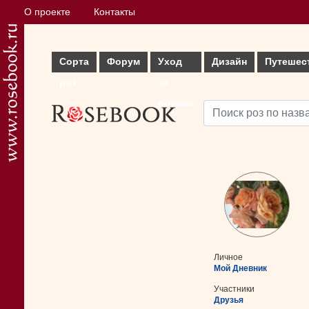
О проекте
Контакты
Сорта
Форум
Уход
Дизайн
Путешес
роз
за
розами
Личное
Мой Дневник
Участники
Друзья