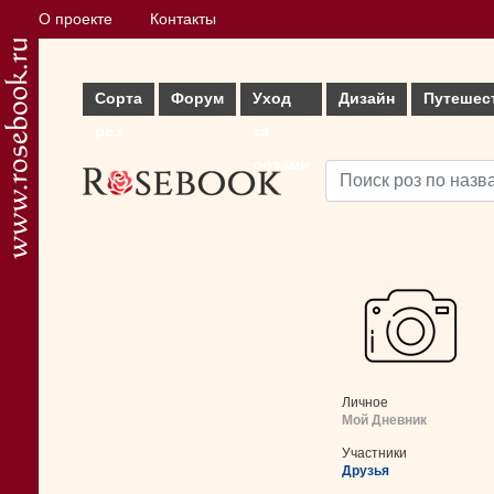
О проекте
Контакты
Сорта
Форум
Уход
Дизайн
Путешес
роз
за
розами
Личное
Мой Дневник
Участники
Друзья