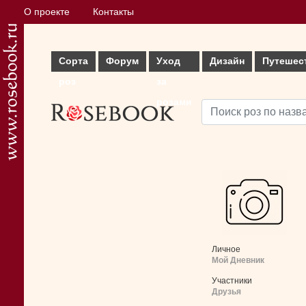
О проекте
Контакты
Сорта
Форум
Уход
Дизайн
Путешес
роз
за
розами
Личное
Мой Дневник
Участники
Друзья