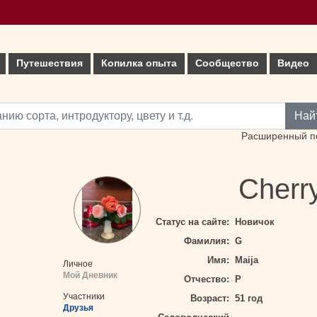
Путешествия
Копилка опыта
Сообщество
Видео
Най
Расширенный п
Cherry
Статус на сайте:
Новичок
Фамилия:
G
Имя:
Maija
Личное
Мой Дневник
Отчество:
P
Участники
Возраст:
51 год
Друзья