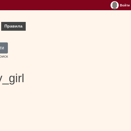
Войти
Правила
ти
оиск
_girl