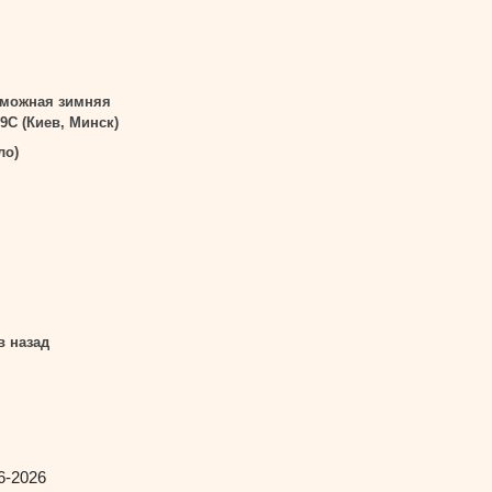
зможная зимняя
9С (Киев, Минск)
ло)
в назад
6-2026