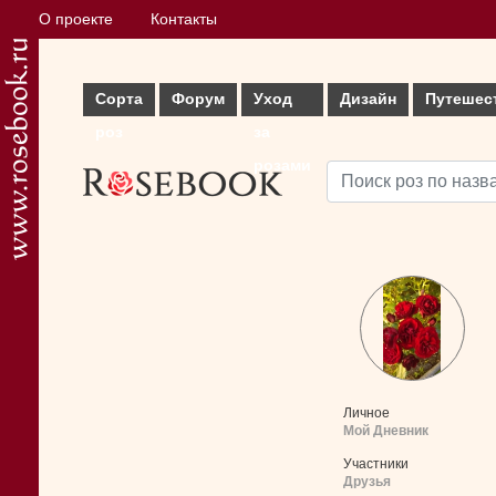
О проекте
Контакты
Сорта
Форум
Уход
Дизайн
Путешес
роз
за
розами
Личное
Мой Дневник
Участники
Друзья