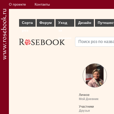
О проекте
Контакты
Сорта
Форум
Уход
Дизайн
Путешес
роз
за
розами
Личное
Мой Дневник
Участники
Друзья