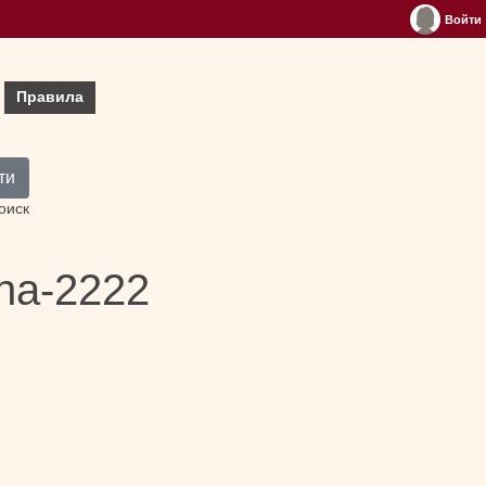
Войти
Правила
ти
оиск
ina-2222