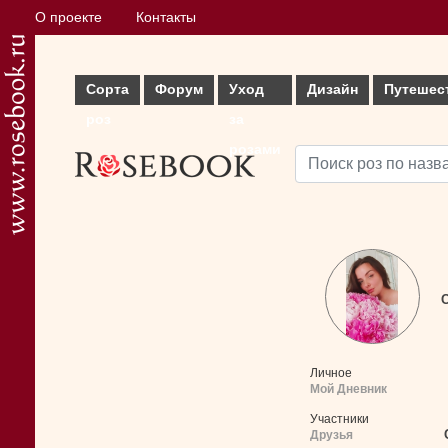
О проекте
Контакты
Сорта
Форум
Уход
Дизайн
Путешес
роз
за
розами
С
Личное
Мой Дневник
Участники
Друзья