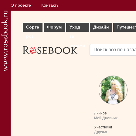
О проекте
Контакты
Сорта
Форум
Уход
Дизайн
Путешес
роз
за
розами
Личное
Мой Дневник
Участники
Друзья