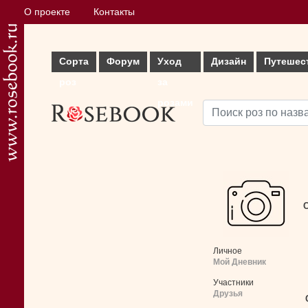
О проекте
Контакты
Сорта
Форум
Уход
Дизайн
Путешес
роз
за
розами
С
Личное
Мой Дневник
Участники
Друзья