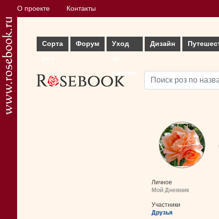
О проекте
Контакты
Сорта
Форум
Уход
Дизайн
Путешес
роз
за
розами
Личное
Мой Дневник
Участники
Друзья